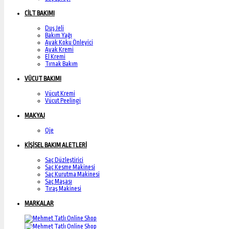
CİLT BAKIMI
Duş Jeli
Bakım Yağı
Ayak Koku Önleyici
Ayak Kremi
El Kremi
Tırnak Bakım
VÜCUT BAKIMI
Vücut Kremi
Vücut Peelingi
MAKYAJ
Oje
KİŞİSEL BAKIM ALETLERİ
Saç Düzleştirici
Saç Kesme Makinesi
Saç Kurutma Makinesi
Saç Maşası
Tıraş Makinesi
MARKALAR