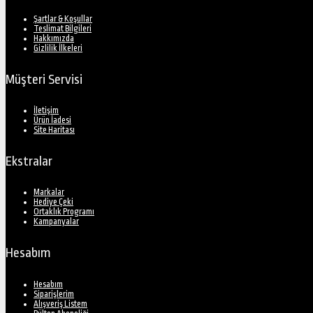
Şartlar & Koşullar
Teslimat Bilgileri
Hakkımızda
Gizlilik İlkeleri
Müşteri Servisi
İletişim
Ürün İadesi
Site Haritası
Ekstralar
Markalar
Hediye Çeki
Ortaklık Programı
Kampanyalar
Hesabım
Hesabım
Siparişlerim
Alışveriş Listem