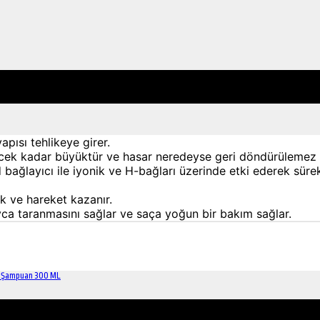
pısı tehlikeye girer.
cek kadar büyüktür ve hasar neredeyse geri döndürülemez h
d bağlayıcı ile iyonik ve H-bağları üzerinde etki ederek sü
ik ve hareket kazanır.
ayca taranmasını sağlar ve saça yoğun bir bakım sağlar.
ıcı Şampuan 300 ML