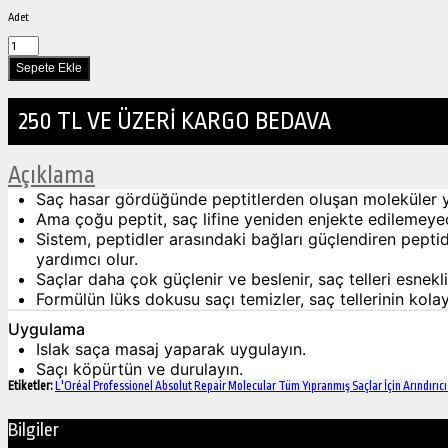
Adet
250 TL VE ÜZERİ KARGO BEDAVA
Açıklama
Saç hasar gördüğünde peptitlerden oluşan moleküler ya
Ama çoğu peptit, saç lifine yeniden enjekte edilemeye
Sistem, peptidler arasındaki bağları güçlendiren pepti
yardımcı olur.
Saçlar daha çok güçlenir ve beslenir, saç telleri esnekl
Formülün lüks dokusu saçı temizler, saç tellerinin kol
Uygulama
Islak saça masaj yaparak uygulayın.
Saçı köpürtün ve durulayın.
Etiketler:
L'Oréal Professionel Absolut Repair Molecular Tüm Yıpranmış Saçlar İçin Arındır
Bilgiler