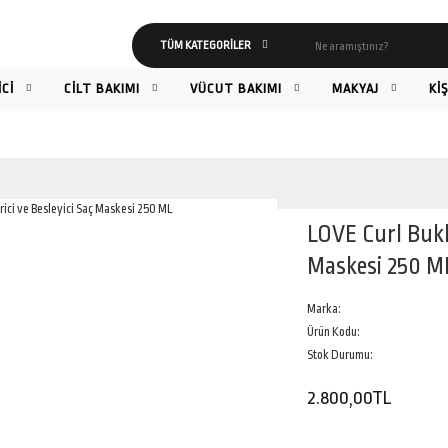
İCİ
CİLT BAKIMI
VÜCUT BAKIMI
MAKYAJ
Kİ
LOVE Curl Bukle
Maskesi 250 M
Marka:
Ürün Kodu:
Stok Durumu:
2.800,00TL