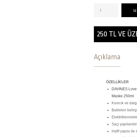
250 TL VE Ü
Açıklama
ÖZELLİKLER
DAVINES Love Cu
Maske 250ml
Kıvırcık ve dalga
Bukleleri belirg
Elektriklenmeler
Saçı yapılandırı
Hafif yapısı ile