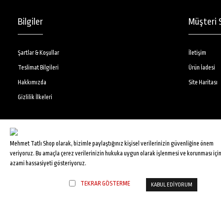
Bilgiler
Müşteri S
Şartlar & Koşullar
İletişim
Teslimat Bilgileri
Ürün İadesi
Hakkımızda
Site Haritası
Gizlilik İlkeleri
Mehmet Tatlı Shop olarak, bizimle paylaştığınız kişisel verilerinizin güvenliğine önem
veriyoruz. Bu amaçla çerez verilerinizin hukuka uygun olarak işlenmesi ve korunması içi
azami hassasiyeti gösteriyoruz.
TEKRAR GÖSTERME
KABUL EDİYORUM