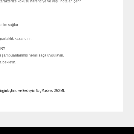
karakterize kokusu narenciye ve yeşil notalar içerir.
hacim sağlar.
parlaklık kazandırır.
IR?
nü şampuanlanmış nemli saça uygulayın.
a bekletin.
irginleştirici ve Besleyici Saç Maskesi 250 ML