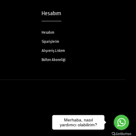
Hesabım
Hesabım
Siparişlerim
Alışveriş Listem
Bülten Aboneliği
Merhaba, nasıl
yardımcı olabilirim?