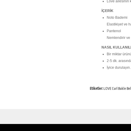
Love ailesinin 
İÇERİK
Noto Bademi
Elastikiyet ve 
Pantenol
Nemlendirir ve 
NASIL KULLANIL
Bir miktar ürü
2-5 dk. arasınd
İyice durulayın.
Etiketler:
LOVE Curl Bukle Bel