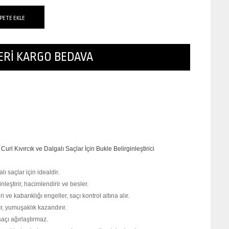
ZERİ KARGO BEDAVA
rl Kıvırcık ve Dalgalı Saçlar İçin Bukle Belirginleştirici
lı saçlar için idealdir.
inleştirir, hacimlendirir ve besler.
i ve kabarıklığı engeller, saçı kontrol altına alır.
r, yumuşaklık kazandırır.
 saçı ağırlaştırmaz.