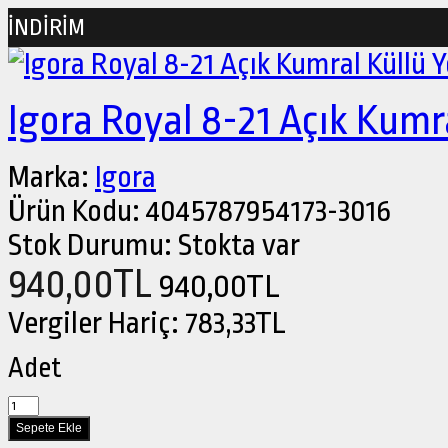
İNDİRİM
Igora Royal 8-21 Açık Kum
Marka:
Igora
Ürün Kodu:
4045787954173-3016
Stok Durumu:
Stokta var
940,00TL
940,00TL
Vergiler Hariç:
783,33TL
Adet