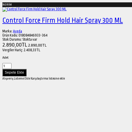
İNDİRİM
Control Force Firm Hold Hair Spray 300 ML
Marka:
Aveda
Ürün Kodu:
018084846933-364
Stok Durumu:
Stokta var
2.890,00TL
2.890,00TL
Vergiler Hariç:
2.408,33TL
Adet
Alışveriş Listeme Ekle
Karşılaştırma listesine ekle