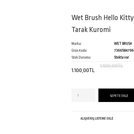
Wet Brush Hello Kitty&
Tarak Kuromi
Marka:
WET BRUSH
Ürün Kodu:
73665847962
Stok Durumu:
Stokta var
1.100,00TL
1.100,00TL
ALIŞVERIŞ LISTEME EKLE