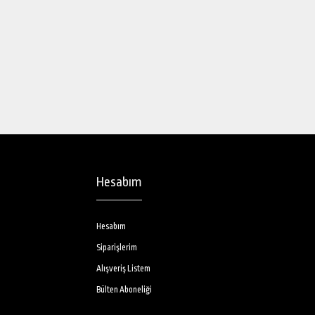
Ventoso Eps-319 Titanyum Kaplı Profesyonel Saç Maşaşı 19 Mm Titanyum
farkıyla muhteşem dalgalı saçla..
Hesabım
Hesabım
Siparişlerim
Alışveriş Listem
Bülten Aboneliği