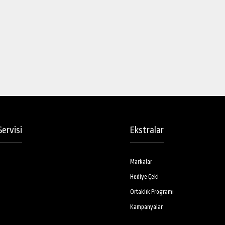
2.299,00TL
2.749,00TL
Ventoso Titanyum Kaplı
Profesyonel Saç Maşası 19mm
2.299,00TL
2.749,00TL
ervisi
Ekstralar
Markalar
Hediye Çeki
Ortaklık Programı
Kampanyalar