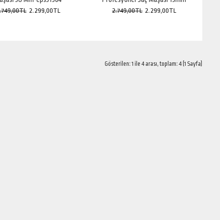
.749,00TL
2.299,00TL
2.749,00TL
2.299,00TL
Gösterilen: 1 ile 4 arası, toplam: 4 (1 Sayfa)
Titanyum farkıyla muhteşem dalgalı saçlar!;Saçlarınıza en az sizin kadar
değer veren Ventoso Titanyu..
Saçlarınıza en az sizin kadar değer veren Ventoso’dan Titanyum Kaplı
Profesyonel Saç Maşası 38mm EPS..