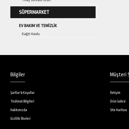
SÜPERMARKET
EV BAKIM VE TEMIZLIK
Kağıt Havlu
İNDİRİM
Bilgiler
Müşteri S
Şartlar & Koşullar
İletişim
Teslimat Bilgileri
Ürün İadesi
Hakkımızda
Site Haritası
Gizlilik İlkeleri