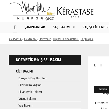
ŞAMPUANLAR
SAÇ BAKIMI
SAÇ ŞEKİLLENDİR
ANASAYFA
Elektronik
Elektronik
Kişisel Bakım Aletleri
Saç Maşası
KOZMETIK & KIŞISEL BAKIM
CILT BAKIMI
Banyo & Duş Ürünleri
Cilt Bakım Yağları
İNDİRİM
İNDİRİM
El ve Ayak Bakımı
Vücut Bakımı
Titanyum 
Yüz Bakım
Maşa