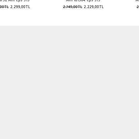
,00TL
2.299,00TL
2.749,00TL
2.229,00TL
2
Titanyum Kaplı Saç Maşası 25 Mm
101504-eps-319
2.229,00TL
2.749,00TL
Titanyum Profesyonel Saç Maşası
38 Mm-eps31904