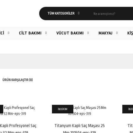
İCİ
CİLT BAKIMI
VÜCUT BAKIMI
MAKYAJ
Kİ
ÜRÜN KARŞILAŞTIR (0)
İNDİRİM
İND
Titanyum Kaplı Profesyonel Saç
Maşası 32 Mm-eps-319
Kaplı Profesyonel Saç
Titanyum Kaplı Saç Maşası 25
Ti
2.299,00TL
2.749,00TL
sı 32 Mm-eps-319
Mm 101504-eps-319
M