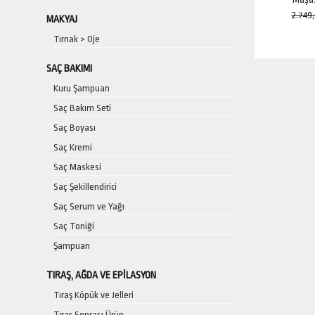
2.749
MAKYAJ
Tırnak > Oje
SAÇ BAKIMI
Kuru Şampuan
İNDİRİM
Saç Bakım Seti
Saç Boyası
Saç Kremi
Saç Maskesi
Saç Şekillendirici
Saç Serum ve Yağı
Saç Toniği
Şampuan
İNDİRİM
TIRAŞ, AĞDA VE EPILASYON
Tıraş Köpük ve Jelleri
Tıraş Sonrası Ürün