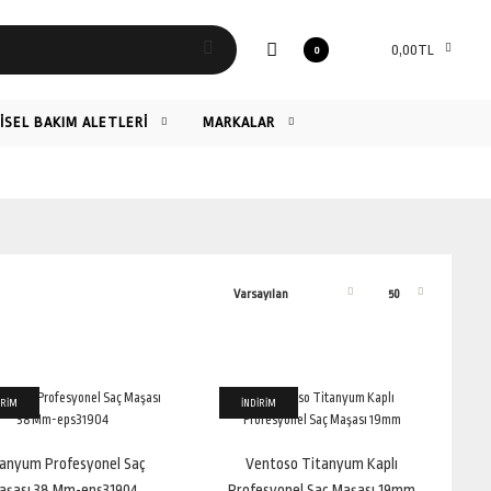
0,00TL
0
ŞİSEL BAKIM ALETLERİ
MARKALAR
İRİM
İNDİRİM
Ürün Özellikleri Titanyum farkıyla muhteşem dalgalı saçlar; 2,7 metre
uzunluğunda 360° dönebilen kab..
tanyum Profesyonel Saç
Ventoso Titanyum Kaplı
aşası 38 Mm-eps31904
Profesyonel Saç Maşası 19mm