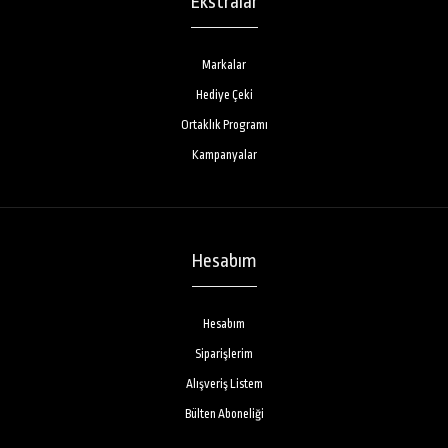
Ekstralar
Schwarzkopf Osis+ Volume Body Air Whip Flexible Mousse Esnek
Saç Şekillendirici Köpük 200 ML
Markalar
1.000,00TL
1.000,00TL
Hediye Çeki
Ortaklık Programı
Kampanyalar
Schwarzkopf Osis+ Air Whip, yapışkan ve çatlama yapmadan tutuşu
arttırmak için katmanlara ayrıla..
Hesabım
İNDİRİM
Hesabım
Schwarzkopf Silhouette Saç Köpüğü 500 ML super hold beyaz
Siparişlerim
1.860,00TL
1.860,00TL
Alışveriş Listem
Bülten Aboneliği