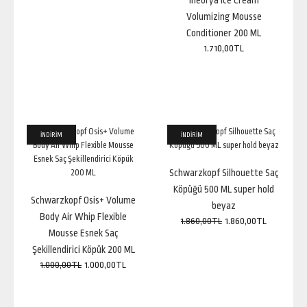
Inebrya Ice Cream
Volumizing Mousse
Conditioner 200 ML
1.710,00TL
Inebrya Blondesse No Yellow Mousse - Sarı / Gri Saçlar için
Istenmeyen Sarilar Karsiti Köpük 250 ML
1.940,00TL
İNDİRİM
İNDİRİM
Schwarzkopf Silhouette Saç
Köpüğü 500 ML super hold
Schwarzkopf Osis+ Volume
Blondesse No Yellow Mousse - Sarı / Gri Saçlar için Istenmeyen Sarilar Karsiti
beyaz
Köpük 250 ml Her tü..
Body Air Whip Flexible
1.860,00TL
1.860,00TL
Mousse Esnek Saç
Şekillendirici Köpük 200 ML
1.000,00TL
1.000,00TL
Inebrya Ice Cream Dry-T Leave-In Conditioning Mousse 200 ML