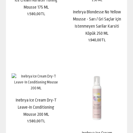
Ice Cream Keratin Toning
2.850,00TL
Mousse 175 ML
Inebrya Blondesse No Yellow
1.580,00TL
Mousse - Sarı / Gri Saçlar için
Istenmeyen Sarilar Karsiti
Köpük 250 ML
ÖZELLİKLER DAVINES Oi Souffle Yumuşaklık ve Hacim Köpüğü 125ml İnce ve
1.940,00TL
orta telli saçlar için ö..
Ice Cream Keratin Toning Mousse 175 ML
1.580,00TL
Inebrya Ice Cream Dry-T
Leave-In Conditioning
Mousse 200 ML
1.580,00TL
Inebrya Ice Cream Keratin Toning Mousse 175 mlÜrün Adı: Inebrya Ice Cream
Keratin Saç Köpüğü 175 m..