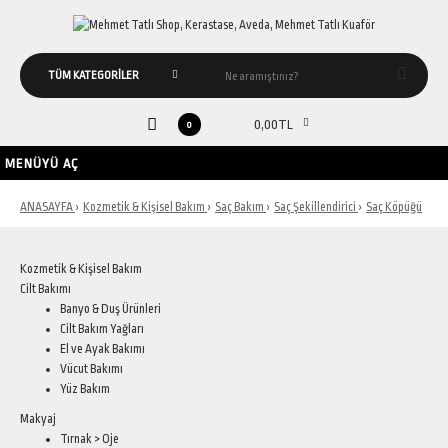
0,00TL
0
MENÜYÜ AÇ
ANASAYFA
Kozmetik & Kişisel Bakım
Saç Bakım
Saç Şekillendirici
Saç Köpüğü
Kozmetik & Kişisel Bakım
Cilt Bakımı
Banyo & Duş Ürünleri
Cilt Bakım Yağları
El ve Ayak Bakımı
Vücut Bakımı
Yüz Bakım
Makyaj
Tırnak > Oje