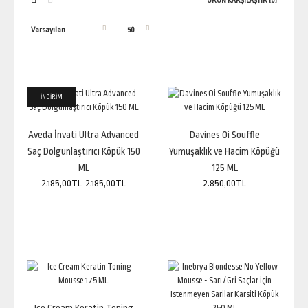
ÜRÜN KARŞILAŞTIR (0)
İNDİRİM
İNDİRİM
Aveda İnvati Ultra Advanced Saç Dolgunlaştırıcı Köpük 150 ML
2.185,00TL
2.185,00TL
Aveda İnvati Ultra Advanced
Davines Oi Souffle
Saç Dolgunlaştırıcı Köpük 150
Yumuşaklık ve Hacim Köpüğü
ML
125 ML
2.185,00TL
2.185,00TL
2.850,00TL
Aveda Invati Ultra Advanced Saç Dolgunlaştırıcı Köpük, saça anında daha
kalın bir görünüm kazand..
Davines Oi Souffle Yumuşaklık ve Hacim Köpüğü 125 ML