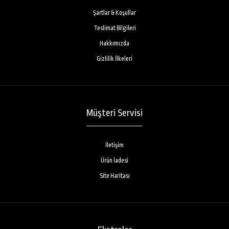
Şartlar & Koşullar
Teslimat Bilgileri
Hakkımızda
Gizlilik İlkeleri
Inebrya Ice Cream Volumizing Mousse Conditioner 200 ML
1.710,00TL
Müşteri Servisi
İletişim
Ürün İadesi
Inebrya Ice Cream Volumizing Mousse Conditioner 200 mlÜrün Adı:Ice Cream
Volumizing Spray - Ince Tel..
Site Haritası
İNDİRİM