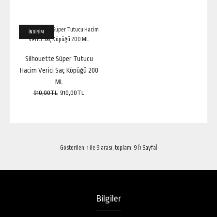
1.580,00TL
İNDİRİM
Silhouette Süper Tutucu
Inebrya Ice Cream Dry-T Leave-In Conditioning Mousse 200 mlÜrün
Hacim Verici Saç Köpüğü 200
Markası:InebryaIceÜrün Boyutu:200 ml..
ML
910,00TL
910,00TL
Gösterilen: 1 ile 9 arası, toplam: 9 (1 Sayfa)
Bilgiler