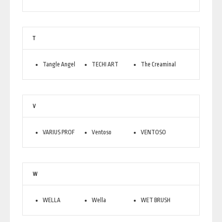
T
Tangle Angel
TECHI ART
The Creaminal
V
VARIUS PROF
Ventoso
VENTOSO
W
WELLA
Wella
WET BRUSH