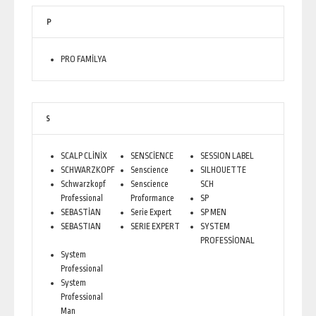
P
PRO FAMİLYA
S
SCALP CLİNİX
SENSCİENCE
SESSION LABEL
SCHWARZKOPF
Senscience
SILHOUETTE
Schwarzkopf
Senscience
SCH
Professional
Proformance
SP
SEBASTİAN
Serie Expert
SP MEN
SEBASTIAN
SERIE EXPERT
SYSTEM
PROFESSİONAL
System
Professional
System
Professional
Man