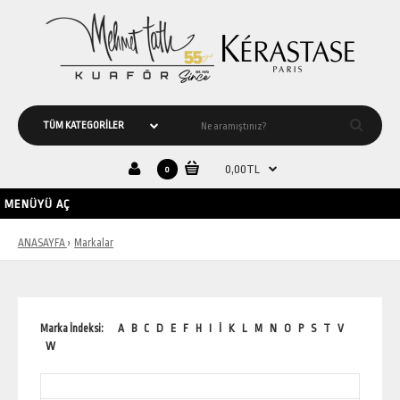
0,00TL
0
MENÜYÜ AÇ
ANASAYFA
Markalar
Marka İndeksi:
A
B
C
D
E
F
H
I
İ
K
L
M
N
O
P
S
T
V
W