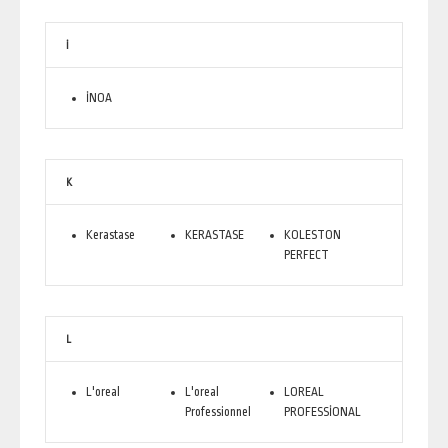
İ
İNOA
K
Kerastase
KERASTASE
KOLESTON
PERFECT
L
L'oreal
L'oreal
LOREAL
Professionnel
PROFESSİONAL