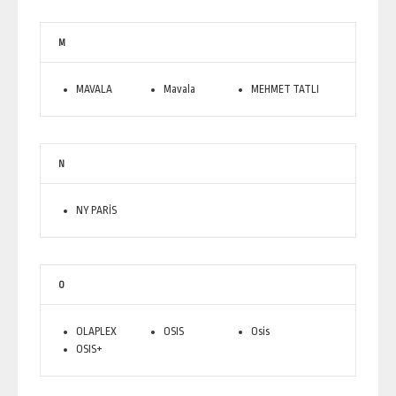
M
MAVALA
Mavala
MEHMET TATLI
N
NY PARİS
O
OLAPLEX
OSIS
Osis
OSIS+