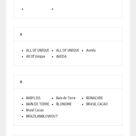
A
ALL OF UNİQUE
ALL OF UNİQUE
Aveda
All Of Unique
AVEDA
B
BABYLİSS
Bain de Terre
BONACURE
BAİN DE TERRE
BLONDME
BRASIL CACAO
Brasil Cacau
BRAZILANBLOWOUT