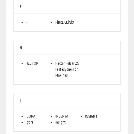
F
F
FİBRE CLİNİX
H
HECTOR
Hector Pulsar Z5
Profesyonel Fön
Makinası
I
IGORA
INEBRYA
INSIGHT
Igora
Insight