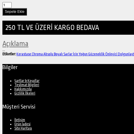
250 TL VE ÜZERİ KARGO BEDAVA
Açıklama
...
Etiketler:
Kerastase Chroma Absolu Boyalı Saçlar İçin Yoğun Gözeneklik Önleyici Dolgunlaşt
Bilgiler
Şartlar & Koşullar
Teslimat Bilgileri
Hakkımızda
Gizlilik İlkeleri
Müşteri Servisi
İletişim
Ürün İadesi
Site Haritası