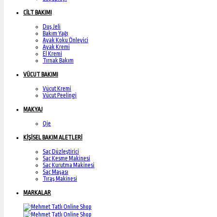
CİLT BAKIMI
Duş Jeli
Bakım Yağı
Ayak Koku Önleyici
Ayak Kremi
El Kremi
Tırnak Bakım
VÜCUT BAKIMI
Vücut Kremi
Vücut Peelingi
MAKYAJ
Oje
KİŞİSEL BAKIM ALETLERİ
Saç Düzleştirici
Saç Kesme Makinesi
Saç Kurutma Makinesi
Saç Maşası
Tıraş Makinesi
MARKALAR