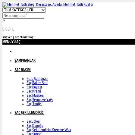
0
0,00TL
Alışveriş sepetiniz boş!
MENÜYÜ AÇ
ŞAMPUANLAR
SAÇ BAKIMI
Kuru Şampuan
Saç Bakım Seti
Saç Boyası
Saç Kremi
Saç Maskesi
Saç Serum ve Yağı
Saç Toniği
SAÇ ŞEKİLLENDİRİCİ
Saç Jölesi
Saç Köpüğü
Saç Şekillendirici Krem ve Wax
Saç Spreyi