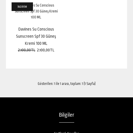
İNDİRİM
İNDİRİM
Davines Su Conscious Sunscreen Spf 30 Güneş Kremi 100 ML
2.100,00TL
2.100,00TL
Davines Su Conscious
Sunscreen Spf 30 Güneş
Kremi 100 ML
2.100,00TL
2.100,00TL
Davines Su Sustain Protective Cream Spf 30 100 mlÜrün Adı:Davines Su
Sustain Protective Cream Spf 30..
Gösterilen: 1 ile 1 arası, toplam: 1 (1 Sayfa)
Bilgiler