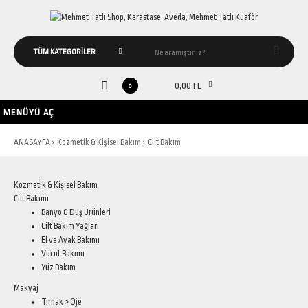
0,00TL
0
MENÜYÜ AÇ
ANASAYFA
Kozmetik & Kişisel Bakım
Cilt Bakım
Kozmetik & Kişisel Bakım
Cilt Bakımı
Banyo & Duş Ürünleri
Cilt Bakım Yağları
El ve Ayak Bakımı
Vücut Bakımı
Yüz Bakım
Makyaj
Tırnak > Oje