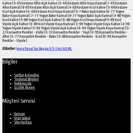
Kahve | 5-65 Kestane Altın Açık Kahve | 6-65 Kestane Altın Koyu Kumral| 7-65 Kestane
Altın Kumral | 8-65 Kestane Altın Açık Kumral | 4-68 Kestane Kızıl Kahve | 5-68 Kestane
Kızıl Açık Kahve | 6-68 Kestane Kızıl Koyu Kumral | 5-7 Bakır Açık Kahve |6-77 Yoğun
Bakır Koyu Kumral | 7-77 Yoğun Bakır Kumral | 8-77 Yoğun Bakır Açık Kumral | 4-88 Yoğun
Kızıl Kahve | 5-88 Yoğun Kızıl Açık Kahve | 6-88 Yoğun Kızıl Koyu Kumral| 5-89 Kızıl
Viyole Açık Kahve | 6-89 Kızıl Viyole Koyu Kumral | 3-99 Yoğun Viyole Koyu Kahve | 4-99
Yoğun Viyole Kahve | 5-99 Yoğun Viyole Açık Kahve | 6-99 Yoğun Viyole Koyu Kumral | 0-
22 Konsantre Renkler - Küllü | 0-33 Konsantre Renkler - Yeşil | 0-55 Konsantre Renkler -
Altın | 0-77 Konsantre Renkler - Bakır | 0-88 Konsantre Renkler - Kızıl |0-99 Konsantre
Renkler - Viyole |
Etiketler:
Igora Royal Saç Boyası 9.5-1 İnci 60 ML
Bilgiler
Şartlar & Koşullar
Teslimat Bilgileri
Hakkımızda
Gizlilik İlkeleri
Müşteri Servisi
İletişim
Ürün İadesi
Site Haritası