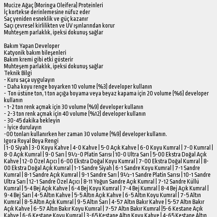
Mucize Ağaç (Moringa Oleifera) Proteinleri
İç kortekse derinlemesine nüfuz eder
Saç yeniden esneklik ve güç kazanır
Saçı çevresel kirlilikten ve UV ışınlarından korur
Muhteşem parlaklık, ipeksi dokunuş sağlar
Bakım Yapan Developer
Katyonik bakım bileşenleri
Bakım kremi gibi etki gösterir
Muhteşem parlaklık, ipeksi dokunuş sağlar
Teknik Bilgi
- Kuru saça uygulayın
- Daha koyu renge boyarken 10 volume (%3) developer kullanın
- Ton üstüne ton, 1 ton açığa boyama veya beyaz kapama için 20 volume (%6) developer
kullanın
- 1-2 ton renk açmak için 30 volume (%9) developer kullanın
- 2-3 ton renk açmak için 40 volume (%12) developer kullanın
- 30-45 dakika bekleyin
- İyice durulayın
-00 tonları kullanırken her zaman 30 volume (%9) developer kullanın.
Igora Royal Boya Rengi
| 1-0 Siyah | 3-0 Koyu Kahve | 4-0 Kahve | 5-0 Açık Kahve | 6-0 Koyu Kumral | 7-0 Kumral |
8-0 Açık Kumral | 9-0 Sarı | 9½-0 Platin Sarısı | 10-0 Ultra Sarı | 5-00 Ekstra Doğal Açık
Kahve | 12-0 Özel Açıcı | 6-00 Ekstra Doğal Koyu Kumral | 7-00 Ekstra Doğal Kumral | 8-
00 Ekstra Doğal Açık Kumral | 1-1 Sandre Siyah | 6-1 Sandre Koyu Kumral | 7-1 Sandre
Kumral | 8-1 Sandre Açık Kumral | 9-1 Sandre Sarı | 9½-1 Sandre Platin Sarısı | 10-1 Sandre
Ultra Sarı | 12-1 Sandre Özel Açıcı | 8-11 Yoğun Sandre Açık Kumral | 7-12 Sandre Küllü
Kumral | 5-4 Bej Açık Kahve | 6-4 Bej Koyu Kumral | 7-4 Bej Kumral | 8-4 Bej Açık Kumral |
9-4 Bej Sarı | 4-5 Altın Kahve | 5-5 Altın Açık Kahve | 6-5 Altın Koyu Kumral | 7-5 Altın
Kumral | 8-5 Altın Açık Kumral | 9-5 Altın Sarı | 4-57 Altın Bakır Kahve | 5-57 Altın Bakır
Açık Kahve | 6-57 Altın Bakır Koyu Kumral | 7-57 Altın Bakır Kumral |5-6 Kestane Açık
Kahve | 6-6 Kestane Koyu Kumral | 3-65 Kestane Altın Koyu Kahve | 4-65 Kestane Altın