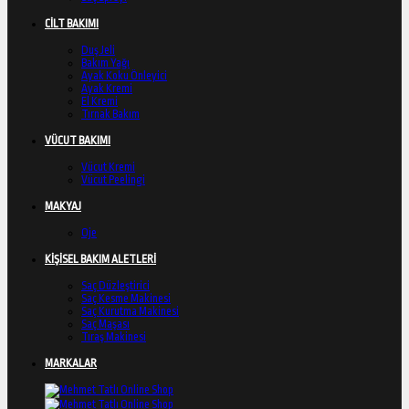
CİLT BAKIMI
Duş Jeli
Bakım Yağı
Ayak Koku Önleyici
Ayak Kremi
El Kremi
Tırnak Bakım
VÜCUT BAKIMI
Vücut Kremi
Vücut Peelingi
MAKYAJ
Oje
KİŞİSEL BAKIM ALETLERİ
Saç Düzleştirici
Saç Kesme Makinesi
Saç Kurutma Makinesi
Saç Maşası
Tıraş Makinesi
MARKALAR