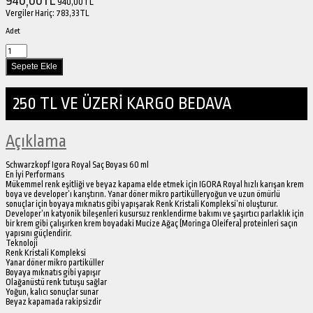
940,00TL
940,00TL
Vergiler Hariç:
783,33TL
Adet
250 TL VE ÜZERİ KARGO BEDAVA
Açıklama
Schwarzkopf Igora Royal Saç Boyası 60 ml
En İyi Performans
Mükemmel renk eşitliği ve beyaz kapama elde etmek için IGORA Royal hızlı karışan krem
boya ve developer’ı karıştırın. Yanar döner mikro partikülleryoğun ve uzun ömürlü
sonuçlar için boyaya mıknatıs gibi yapışarak Renk Kristali Kompleksi’ni oluşturur.
Developer’ın katyonik bileşenleri kusursuz renklendirme bakımı ve şaşırtıcı parlaklık için
bir krem gibi çalışırken krem boyadaki Mucize Ağaç (Moringa Oleifera) proteinleri saçın
yapısını güçlendirir.
Teknoloji
Renk Kristali Kompleksi
Yanar döner mikro partiküller
Boyaya mıknatıs gibi yapışır
Olağanüstü renk tutuşu sağlar
Yoğun, kalıcı sonuçlar sunar
Beyaz kapamada rakipsizdir