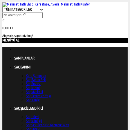
0
0,00TL
Alışveriş sepetiniz boş!
MENÜYÜ AÇ
ŞAMPUANLAR
SAÇ BAKIMI
Kuru Şampuan
Saç Bakım Seti
Saç Boyası
Saç Kremi
Saç Maskesi
Saç Serum ve Yağı
Saç Toniği
SAÇ ŞEKİLLENDİRİCİ
Saç Jölesi
Saç Köpüğü
Saç Şekillendirici Krem ve Wax
Saç Spreyi