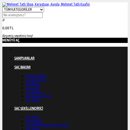
0
0,00TL
Alışveriş sepetiniz boş!
MENÜYÜ AÇ
ŞAMPUANLAR
SAÇ BAKIMI
Kuru Şampuan
Saç Bakım Seti
Saç Boyası
Saç Kremi
Saç Maskesi
Saç Serum ve Yağı
Saç Toniği
SAÇ ŞEKİLLENDİRİCİ
Saç Jölesi
Saç Köpüğü
Saç Şekillendirici Krem ve Wax
Saç Spreyi