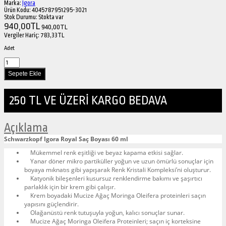
Marka:
Igora
Ürün Kodu:
4045787951295-3021
Stok Durumu:
Stokta var
940,00TL
940,00TL
Vergiler Hariç:
783,33TL
Adet
250 TL VE ÜZERİ KARGO BEDAVA
Açıklama
Schwarzkopf Igora Royal Saç Boyası 60 ml
Mükemmel renk eşitliği ve beyaz kapama etkisi sağlar.
Yanar döner mikro partiküller yoğun ve uzun ömürlü sonuçlar için
boyaya mıknatıs gibi yapışarak Renk Kristali Kompleksi’ni oluşturur.
Katyonik bileşenleri kusursuz renklendirme bakımı ve şaşırtıcı
parlaklık için bir krem gibi çalışır.
Krem boyadaki Mucize Ağaç Moringa Oleifera proteinleri saçın
yapısını güçlendirir.
Olağanüstü renk tutuşuyla yoğun, kalıcı sonuçlar sunar.
Mucize Ağaç Moringa Oleifera Proteinleri; saçın iç korteksine