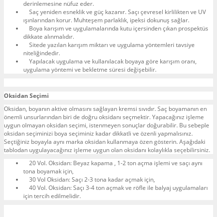
derinlemesine nüfuz eder.
Saç yeniden esneklik ve güç kazanır. Saçı çevresel kirlilikten ve UV
ışınlarından korur. Muhteşem parlaklık, ipeksi dokunuş sağlar.
Boya karışım ve uygulamalarında kutu içersinden çıkan prospektüs
dikkate alınmalıdır.
Sitede yazılan karışım miktarı ve uygulama yöntemleri tavsiye
niteliğindedir.
Yapılacak uygulama ve kullanılacak boyaya göre karışım oranı,
uygulama yöntemi ve bekletme süresi değişebilir.
Oksidan Seçimi
Oksidan, boyanın aktive olmasını sağlayan kremsi sıvıdır. Saç boyamanın en
önemli unsurlarından biri de doğru oksidanı seçmektir. Yapacağınız işleme
uygun olmayan oksidan seçimi, istenmeyen sonuçlar doğurabilir. Bu sebeple
oksidan seçiminizi boya seçiminiz kadar dikkatli ve özenli yapmalısınız.
Seçtiğiniz boyayla aynı marka oksidan kullanmaya özen gösterin. Aşağıdaki
tablodan uygulayacağınız işleme uygun olan oksidanı kolaylıkla seçebilirsiniz.
20 Vol. Oksidan: Beyaz kapama , 1-2 ton açma işlemi ve saçı aynı
tona boyamak için,
30 Vol Oksidan: Saçı 2-3 tona kadar açmak için,
40 Vol. Oksidan: Saçı 3-4 ton açmak ve röfle ile balyaj uygulamaları
için tercih edilmelidir.