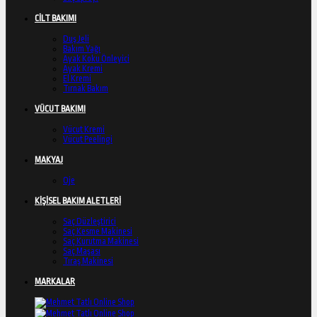
CİLT BAKIMI
Duş Jeli
Bakım Yağı
Ayak Koku Önleyici
Ayak Kremi
El Kremi
Tırnak Bakım
VÜCUT BAKIMI
Vücut Kremi
Vücut Peelingi
MAKYAJ
Oje
KİŞİSEL BAKIM ALETLERİ
Saç Düzleştirici
Saç Kesme Makinesi
Saç Kurutma Makinesi
Saç Maşası
Tıraş Makinesi
MARKALAR