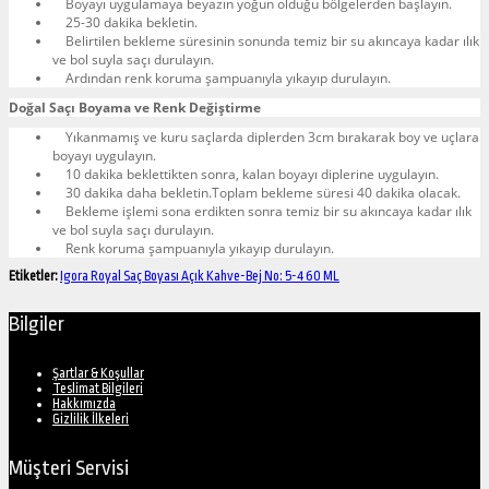
Boyayı uygulamaya beyazın yoğun olduğu bölgelerden başlayın.
25-30 dakika bekletin.
Belirtilen bekleme süresinin sonunda temiz bir su akıncaya kadar ılık
ve bol suyla saçı durulayın.
Ardından renk koruma şampuanıyla yıkayıp durulayın.
Doğal Saçı Boyama ve Renk Değiştirme
Yıkanmamış ve kuru saçlarda diplerden 3cm bırakarak boy ve uçlara
boyayı uygulayın.
10 dakika beklettikten sonra, kalan boyayı diplerine uygulayın.
30 dakika daha bekletin.Toplam bekleme süresi 40 dakika olacak.
Bekleme işlemi sona erdikten sonra temiz bir su akıncaya kadar ılık
ve bol suyla saçı durulayın.
Renk koruma şampuanıyla yıkayıp durulayın.
Etiketler:
Igora Royal Saç Boyası Açık Kahve-Bej No: 5-4 60 ML
Bilgiler
Şartlar & Koşullar
Teslimat Bilgileri
Hakkımızda
Gizlilik İlkeleri
Müşteri Servisi