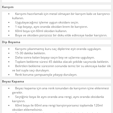
Karışım
Karışımı hazırlamak için metal olmayan bir karışım kabı ve karıştırıcı
kullanın.
Uygulayacağınız işleme uygun oksidanı seçin.
1 tüp boyayı, aynı oranda oksidan krem ile karıştırın.
60ml boya için 60ml oksidan kullanın.
Boya ve oksidanı pürüzsüz bir doku elde edinceye kadar karıştırın.
Dip Boyama
Karışımı yıkanmamış kuru saç diplerine eşit oranda uygulayın.
15-30 dakika bekletin.
Daha sonra kalan boyayı saçın boy ve uçlarına uygulayın.
Toplam bekleme süresi 45 dakika olacak şekilde saçınızda bekletin.
Belirtilen bekleme süresinin sonunda temiz bir su akıncaya kadar ılık
ve bol suyla saçı durulayın.
Renk koruma şampuanıyla yıkayıp durulayın.
Beyaz Kapama
Beyaz kapama için ana renk tonundan da karışımın içine eklenmesi
gerekir.
Seçtiğiniz boya ile aynı oranda ana rengi, aynı oranda oksidanla
karıştırın.
60ml boya ile 60ml ana rengi karıştırıyorsanız toplamda 120ml
oksidan eklemelisiniz.