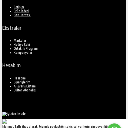
İletişim
Ürün İadesi
Site Haritası
Ekstralar
Markalar
Hediye Çeki
Ortaklık Programı
Kampanyalar
Hesabım
Hesabım
Siparişlerim
Alışveriş Listem
Bülten Aboneliği
Mehmet Tatlı Shop olarak, bizimle paylaştığınız kişisel verilerinizin güvenliğine önem