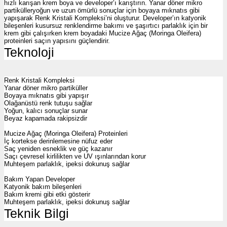
hızlı karışan krem boya ve developer’ı karıştırın. Yanar döner mikro
partikülleryoğun ve uzun ömürlü sonuçlar için boyaya mıknatıs gibi
yapışarak Renk Kristali Kompleksi’ni oluşturur. Developer’ın katyonik
bileşenleri kusursuz renklendirme bakımı ve şaşırtıcı parlaklık için bir
krem gibi çalışırken krem boyadaki Mucize Ağaç (Moringa Oleifera)
proteinleri saçın yapısını güçlendirir.
Teknoloji
Renk Kristali Kompleksi
Yanar döner mikro partiküller
Boyaya mıknatıs gibi yapışır
Olağanüstü renk tutuşu sağlar
Yoğun, kalıcı sonuçlar sunar
Beyaz kapamada rakipsizdir
Mucize Ağaç (Moringa Oleifera) Proteinleri
İç kortekse derinlemesine nüfuz eder
Saç yeniden esneklik ve güç kazanır
Saçı çevresel kirlilikten ve UV ışınlarından korur
Muhteşem parlaklık, ipeksi dokunuş sağlar
Bakım Yapan Developer
Katyonik bakım bileşenleri
Bakım kremi gibi etki gösterir
Muhteşem parlaklık, ipeksi dokunuş sağlar
Teknik Bilgi