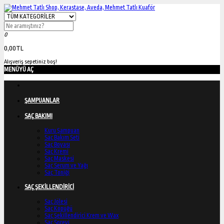
0
0,00TL
Alışveriş sepetiniz boş!
MENÜYÜ AÇ
ŞAMPUANLAR
SAÇ BAKIMI
Kuru Şampuan
Saç Bakım Seti
Saç Boyası
Saç Kremi
Saç Maskesi
Saç Serum ve Yağı
Saç Toniği
SAÇ ŞEKİLLENDİRİCİ
Saç Jölesi
Saç Köpüğü
Saç Şekillendirici Krem ve Wax
Saç Spreyi