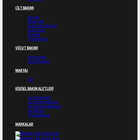
CİLT BAKIMI
Duş Jeli
Bakım Yağı
Ayak Koku Önleyici
Ayak Kremi
El Kremi
Tırnak Bakım
VÜCUT BAKIMI
Vücut Kremi
Vücut Peelingi
MAKYAJ
Oje
KİŞİSEL BAKIM ALETLERİ
Saç Düzleştirici
Saç Kesme Makinesi
Saç Kurutma Makinesi
Saç Maşası
Tıraş Makinesi
MARKALAR