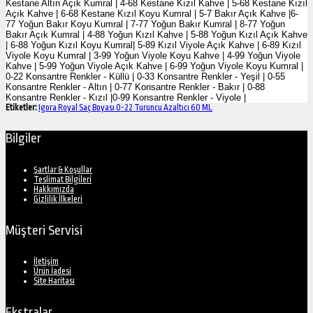
Kestane Altın Açık Kumral | 4-68 Kestane Kızıl Kahve | 5-68 Kestane Kızıl
Açık Kahve | 6-68 Kestane Kızıl Koyu Kumral | 5-7 Bakır Açık Kahve |6-
77 Yoğun Bakır Koyu Kumral | 7-77 Yoğun Bakır Kumral | 8-77 Yoğun
Bakır Açık Kumral | 4-88 Yoğun Kızıl Kahve | 5-88 Yoğun Kızıl Açık Kahve
| 6-88 Yoğun Kızıl Koyu Kumral| 5-89 Kızıl Viyole Açık Kahve | 6-89 Kızıl
Viyole Koyu Kumral | 3-99 Yoğun Viyole Koyu Kahve | 4-99 Yoğun Viyole
Kahve | 5-99 Yoğun Viyole Açık Kahve | 6-99 Yoğun Viyole Koyu Kumral |
0-22 Konsantre Renkler - Küllü | 0-33 Konsantre Renkler - Yeşil | 0-55
Konsantre Renkler - Altın | 0-77 Konsantre Renkler - Bakır | 0-88
Konsantre Renkler - Kızıl |0-99 Konsantre Renkler - Viyole |
Etiketler:
Igora Royal Saç Boyası 0-22 Turuncu Azaltıcı 60 ML
Bilgiler
Şartlar & Koşullar
Teslimat Bilgileri
Hakkımızda
Gizlilik İlkeleri
Müşteri Servisi
İletişim
Ürün İadesi
Site Haritası
Ekstralar