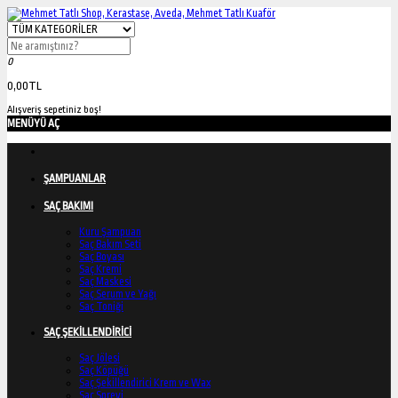
0
0,00TL
Alışveriş sepetiniz boş!
MENÜYÜ AÇ
ŞAMPUANLAR
SAÇ BAKIMI
Kuru Şampuan
Saç Bakım Seti
Saç Boyası
Saç Kremi
Saç Maskesi
Saç Serum ve Yağı
Saç Toniği
SAÇ ŞEKİLLENDİRİCİ
Saç Jölesi
Saç Köpüğü
Saç Şekillendirici Krem ve Wax
Saç Spreyi