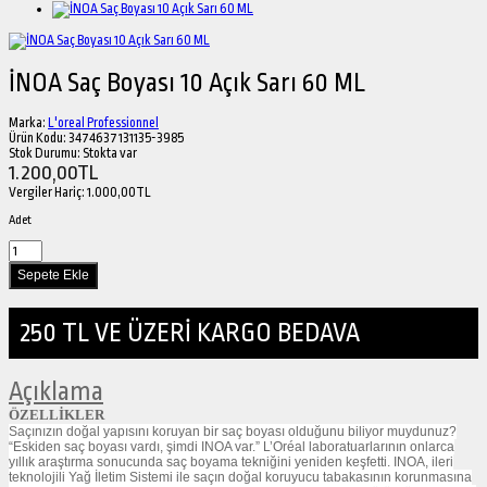
İNOA Saç Boyası 10 Açık Sarı 60 ML
Marka:
L'oreal Professionnel
Ürün Kodu:
3474637131135-3985
Stok Durumu:
Stokta var
1.200,00TL
Vergiler Hariç:
1.000,00TL
Adet
250 TL VE ÜZERİ KARGO BEDAVA
Açıklama
ÖZELLİKLER
Saçınızın doğal yapısını koruyan bir saç boyası olduğunu biliyor muydunuz?
“Eskiden saç boyası vardı, şimdi INOA var.” L’Oréal laboratuarlarının onlarca
yıllık araştırma sonucunda saç boyama tekniğini yeniden keşfetti. INOA, ileri
teknolojili Yağ İletim Sistemi ile saçın doğal koruyucu tabakasının korunmasına