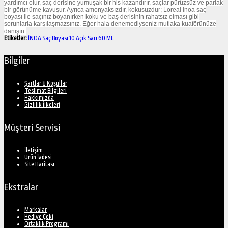
yardımcı olur, saç derisine yumuşak bir his kazandırır, saçlar pürüzsüz ve parlak
bir görünüme kavuşur. Ayrıca amonyaksızdır, kokusuzdur; Loreal inoa saç
boyası ile saçınız boyanırken koku ve baş derisinin rahatsız olması gibi
sorunlarla karşılaşmazsınız. Eğer hala denemediyseniz mutlaka kuaförünüze
danışın.
Etiketler:
İNOA Saç Boyası 10 Açık Sarı 60 ML
Bilgiler
Şartlar & Koşullar
Teslimat Bilgileri
Hakkımızda
Gizlilik İlkeleri
Müşteri Servisi
İletişim
Ürün İadesi
Site Haritası
Ekstralar
Markalar
Hediye Çeki
Ortaklık Programı