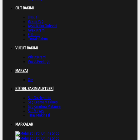
CİLT BAKIMI
Duş Jeli
Bakım Yağı
Ayak Koku Önleyici
Ayak Kremi
El Kremi
Tırnak Bakım
VÜCUT BAKIMI
Vücut Kremi
Vücut Peelingi
MAKYAJ
Oje
KİŞİSEL BAKIM ALETLERİ
Saç Düzleştirici
Saç Kesme Makinesi
Saç Kurutma Makinesi
Saç Maşası
Tıraş Makinesi
MARKALAR