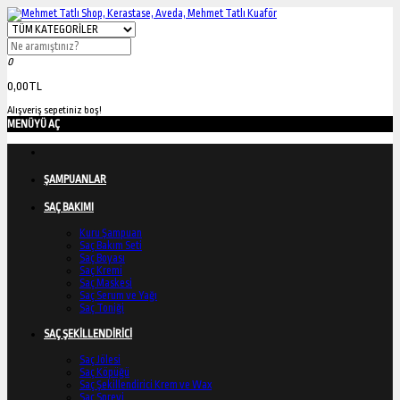
0
0,00TL
Alışveriş sepetiniz boş!
MENÜYÜ AÇ
ŞAMPUANLAR
SAÇ BAKIMI
Kuru Şampuan
Saç Bakım Seti
Saç Boyası
Saç Kremi
Saç Maskesi
Saç Serum ve Yağı
Saç Toniği
SAÇ ŞEKİLLENDİRİCİ
Saç Jölesi
Saç Köpüğü
Saç Şekillendirici Krem ve Wax
Saç Spreyi