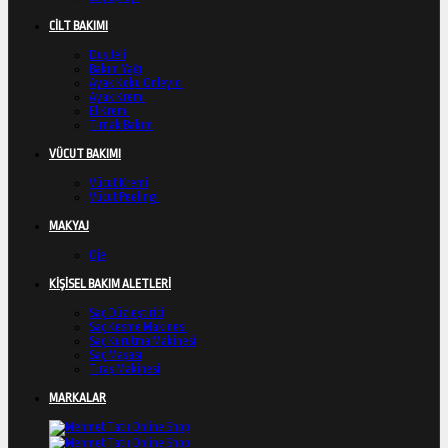
CİLT BAKIMI
Duş Jeli
Bakım Yağı
Ayak Koku Önleyici
Ayak Kremi
El Kremi
Tırnak Bakım
VÜCUT BAKIMI
Vücut Kremi
Vücut Peelingi
MAKYAJ
Oje
KİŞİSEL BAKIM ALETLERİ
Saç Düzleştirici
Saç Kesme Makinesi
Saç Kurutma Makinesi
Saç Maşası
Tıraş Makinesi
MARKALAR