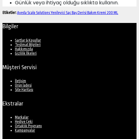
Günlük veya ihtiyaç olduğu sıklıkta kullanın.
Etiketler:
Aveda Scalp Solutions Yenileyici Saç Baş Derisi Bakım Kremi 200 ML
Bilgiler
Şartlar & Koşullar
Teslimat Bilgileri
Hakkımızda
Gizlilik İlkeleri
Müşteri Servisi
İletişim
Ürün İadesi
Site Haritası
Ekstralar
Markalar
Hediye Çeki
Ortaklık Programı
Kampanyalar