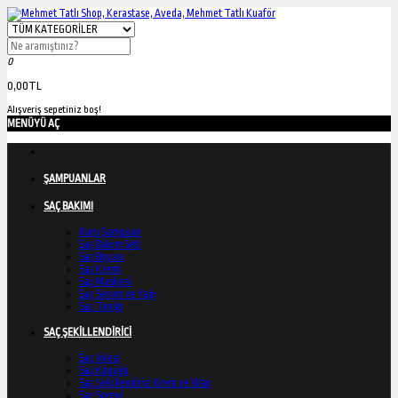
0
0,00TL
Alışveriş sepetiniz boş!
MENÜYÜ AÇ
ŞAMPUANLAR
SAÇ BAKIMI
Kuru Şampuan
Saç Bakım Seti
Saç Boyası
Saç Kremi
Saç Maskesi
Saç Serum ve Yağı
Saç Toniği
SAÇ ŞEKİLLENDİRİCİ
Saç Jölesi
Saç Köpüğü
Saç Şekillendirici Krem ve Wax
Saç Spreyi