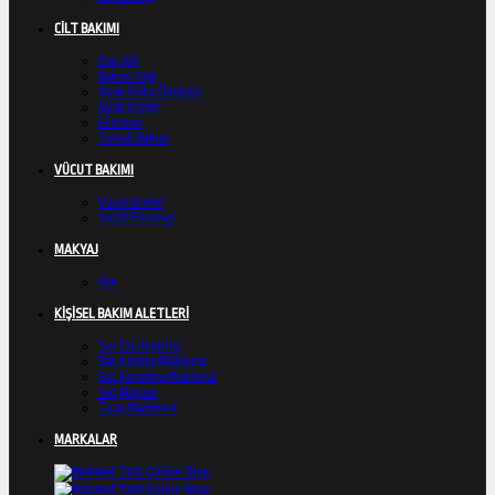
CİLT BAKIMI
Duş Jeli
Bakım Yağı
Ayak Koku Önleyici
Ayak Kremi
El Kremi
Tırnak Bakım
VÜCUT BAKIMI
Vücut Kremi
Vücut Peelingi
MAKYAJ
Oje
KİŞİSEL BAKIM ALETLERİ
Saç Düzleştirici
Saç Kesme Makinesi
Saç Kurutma Makinesi
Saç Maşası
Tıraş Makinesi
MARKALAR