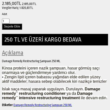
2.185,00TL
2.185,00TL
Vergiler Hariç:
1.820,83TL
Adet
250 TL VE ÜZERİ KARGO BEDAVA
Açıklama
Damage Remedy Restructuring Şampuan 250 ML
Kinoa proteini içeren nazik şampuan, hasar görmüş saçı
onarmaya ve güçlendirmeye yardımcı olur.
• Zengin lipit içeren babassu yağından elde edilen yüzey
aktif maddeler; hasara sebep olabilecek kiri nazikçe temizler
Islak saça masaj yaparak uygulayın. Durulayın.
Damage
remedy
restructuring conditioner
ya da
Damage
™
remedy
intensive restructuring treatment
ile devam edin.
™
Etiketler:
Damage Remedy Restructuring Şampuan 250 ML