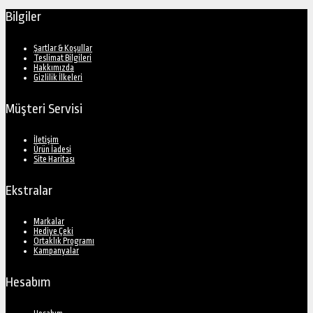
Bilgiler
Şartlar & Koşullar
Teslimat Bilgileri
Hakkımızda
Gizlilik İlkeleri
Müşteri Servisi
İletişim
Ürün İadesi
Site Haritası
Ekstralar
Markalar
Hediye Çeki
Ortaklık Programı
Kampanyalar
Hesabım