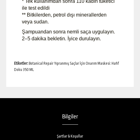
* Tek kullanımdan sonra 110 kadın tüketici
ile test edildi
** Bitkilerden, petrol dışı minerallerden
veya sudan.
Şampuandan sonra nemli saça uygulayın.
2–5 dakika bekletin. İyice durulayın.
Etiketler:
Botanical Repair Yıpranmış Saçlar İçin Onarım Maskesi: Hafif
Doku 350 ML
Bilgiler
Şartlar & Koşullar