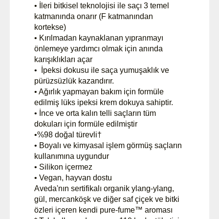
• İleri bitkisel teknolojisi ile saçı 3 temel
katmanında onarır (F katmanından
kortekse)
• Kırılmadan kaynaklanan yıpranmayı
önlemeye yardımcı olmak için anında
karışıklıkları açar
• İpeksi dokusu ile saça yumuşaklık ve
pürüzsüzlük kazandırır.
• Ağırlık yapmayan bakım için formüle
edilmiş lüks ipeksi krem dokuya sahiptir.
• İnce ve orta kalın telli saçların tüm
dokuları için formüle edilmiştir
•%98 doğal türevli†
• Boyalı ve kimyasal işlem görmüş saçların
kullanımına uygundur
• Silikon içermez
• Vegan, hayvan dostu
Aveda'nın sertifikalı organik ylang-ylang,
gül, mercanköşk ve diğer saf çiçek ve bitki
özleri içeren kendi pure-fume™ aroması