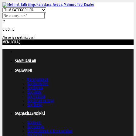
0
0,00TL
Alışveriş sepetiniz boş!
MENÜYÜ AÇ
ŞAMPUANLAR
SAÇ BAKIMI
Kuru Şampuan
Saç Bakım Seti
Saç Boyası
Saç Kremi
Saç Maskesi
Saç Serum ve Yağı
Saç Toniği
SAÇ ŞEKİLLENDİRİCİ
Saç Jölesi
Saç Köpüğü
Saç Şekillendirici Krem ve Wax
Saç Spreyi