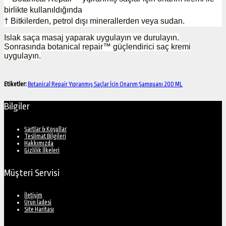
birlikte kullanıldığında
† Bitkilerden, petrol dışı minerallerden veya sudan.
Islak saça masaj yaparak uygulayın ve durulayın.
Sonrasında botanical repair™ güçlendirici saç kremi
uygulayın.
Etiketler:
Botanical Repair Yıpranmış Saçlar İçin Onarım Şampuanı 200 ML
Bilgiler
Şartlar & Koşullar
Teslimat Bilgileri
Hakkımızda
Gizlilik İlkeleri
Müşteri Servisi
İletişim
Ürün İadesi
Site Haritası