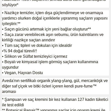
söylüyor*
• Nazikçe temizler, içten dışa güçlendirmeye ve onarmaya
yardımcı olurken doğal içeriklerle yıpranmış saçların yapısını
iyileştirir.**
• Saçın gücünü artırmak için yeni bağlar oluşturur**
• Saça zarar verebilecek aşırı sebumu, ürün kalıntılarını ve
kirliliği nazikçe saçtan arındırır
• Tüm saç tipleri ve dokuları için idealdir
•% 94 doğal türevli†
• Silikon ve Sülfat temizleyici içermez
• Boyalı ve kimyasal işlem görmüş saçların kullanımına
uygundur
• Vegan, Hayvan Dostu
Aveda'nın sertifikalı organik ylang-ylang, gül, mercanköşk ve
diğer saf çiçek ve bitki özleri içeren kendi pure-fume™
aroması
* Şampuan ve saç kremini bir kez kullanan 127 kadın tüketici
ile test edildi
** Botanical Repair™ yıpranmış saçlar için onarım kremi ile