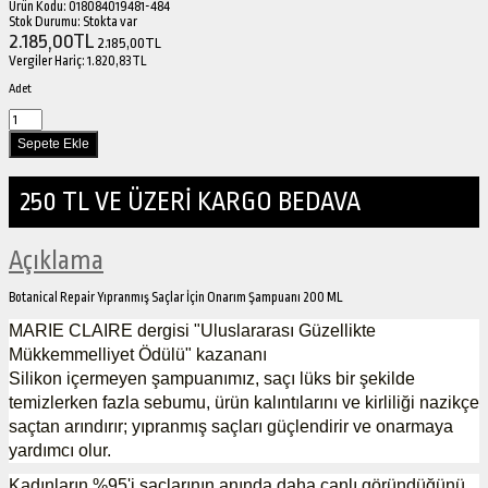
Ürün Kodu:
018084019481-484
Stok Durumu:
Stokta var
2.185,00TL
2.185,00TL
Vergiler Hariç:
1.820,83TL
Adet
250 TL VE ÜZERİ KARGO BEDAVA
Açıklama
Botanical Repair Yıpranmış Saçlar İçin Onarım Şampuanı 200 ML
MARIE CLAIRE dergisi "Uluslararası Güzellikte
Mükkemmelliyet Ödülü" kazananı
Silikon içermeyen şampuanımız, saçı lüks bir şekilde
temizlerken fazla sebumu, ürün kalıntılarını ve kirliliği nazikçe
saçtan arındırır; yıpranmış saçları güçlendirir ve onarmaya
yardımcı olur.
Kadınların %95'i saçlarının anında daha canlı göründüğünü