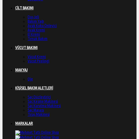
CİLT BAKIMI
Duş Jeli
Bakım Yağı
Ayak Koku Önleyici
Ayak Kremi
El Kremi
Tırnak Bakım
VÜCUT BAKIMI
Vücut Kremi
Vücut Peelingi
MAKYAJ
Oje
KİŞİSEL BAKIM ALETLERİ
Saç Düzleştirici
Saç Kesme Makinesi
Saç Kurutma Makinesi
Saç Maşası
Tıraş Makinesi
MARKALAR