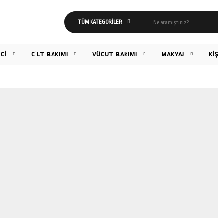
İCİ
CİLT BAKIMI
VÜCUT BAKIMI
MAKYAJ
Kİ