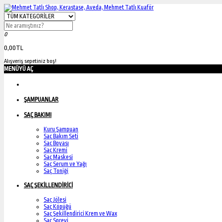
0
0,00TL
Alışveriş sepetiniz boş!
MENÜYÜ AÇ
ŞAMPUANLAR
SAÇ BAKIMI
Kuru Şampuan
Saç Bakım Seti
Saç Boyası
Saç Kremi
Saç Maskesi
Saç Serum ve Yağı
Saç Toniği
SAÇ ŞEKİLLENDİRİCİ
Saç Jölesi
Saç Köpüğü
Saç Şekillendirici Krem ve Wax
Saç Spreyi