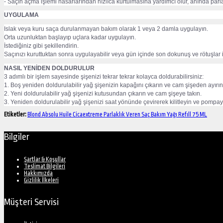
- Saçın açma işlemi hasarlarından hızlıca kurtulmasına yardımcı olur, anında parlak
UYGULAMA
Islak veya kuru saça durulanmayan bakım olarak 1 veya 2 damla uygulayın.
Orta uzunluktan başlayıp uçlara kadar uygulayın.
İstediğiniz gibi şekillendirin.
Saçınızı kuruttuktan sonra uygulayabilir veya gün içinde son dokunuş ve rötuşlar iç
NASIL YENİDEN DOLDURULUR
3 adımlı bir işlem sayesinde şişenizi tekrar tekrar kolayca doldurabilirsiniz:
1. Boş yeniden doldurulabilir yağ şişenizin kapağını çıkarın ve cam şişeden ayırın
2. Yeni doldurulabilir yağ şişenizi kutusundan çıkarın ve cam şişeye takın.
3. Yeniden doldurulabilir yağ şişenizi saat yönünde çevirerek kilitleyin ve pompayı
Etiketler:
Blond Absolu Huile Cicaextreme Parlaklık Veren Saç Bakım Yağı Refıll 75 ML
Bilgiler
Şartlar & Koşullar
Teslimat Bilgileri
Hakkımızda
Gizlilik İlkeleri
Müşteri Servisi