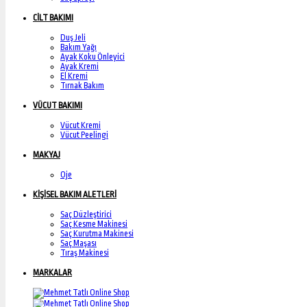
CİLT BAKIMI
Duş Jeli
Bakım Yağı
Ayak Koku Önleyici
Ayak Kremi
El Kremi
Tırnak Bakım
VÜCUT BAKIMI
Vücut Kremi
Vücut Peelingi
MAKYAJ
Oje
KİŞİSEL BAKIM ALETLERİ
Saç Düzleştirici
Saç Kesme Makinesi
Saç Kurutma Makinesi
Saç Maşası
Tıraş Makinesi
MARKALAR