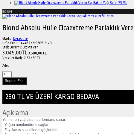
İNDİRİM
Blond Absolu Huile Cicaextreme Parlaklık Vere
Marka:
Kerastase
Ürün Kodu:
3474637219505-3178
Stok Durumu:
Stokta var
3.045,00TL
3.500,00TL
Vergiler Hariç:
2.537,50TL
Adet
250 TL VE ÜZERİ KARGO BEDAVA
Açıklama
Yenilenen yağ üstün performans sunar:
- Yoğun nemlendirme sağlar.
- Zayıflamış saç tellerini güçlendirir.