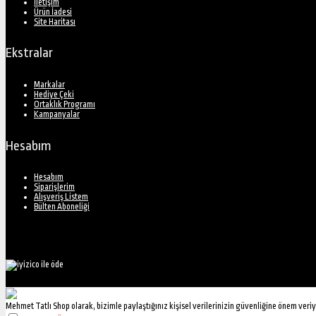
İletişim
Ürün İadesi
Site Haritası
Ekstralar
Markalar
Hediye Çeki
Ortaklık Programı
Kampanyalar
Hesabım
Hesabım
Siparişlerim
Alışveriş Listem
Bülten Aboneliği
Mehmet Tatlı Shop olarak, bizimle paylaştığınız kişisel verilerinizin güvenliğine önem ver