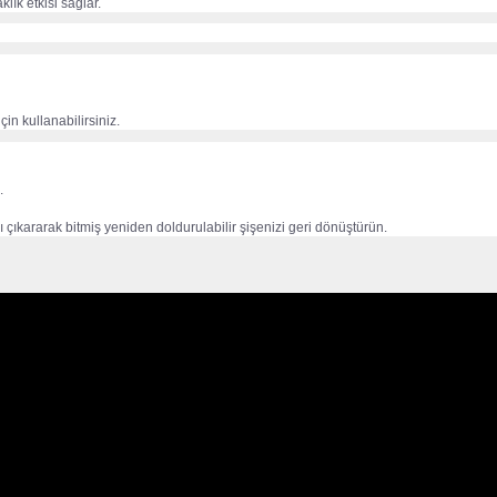
lık etkisi sağlar.
in kullanabilirsiniz.
.
 çıkararak bitmiş yeniden doldurulabilir şişenizi geri dönüştürün.